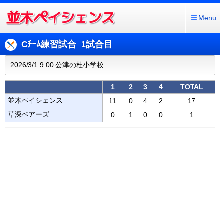
Menu
Cﾁｰﾑ練習試合 1試合目
2026/3/1 9:00 公津の杜小学校
1
2
3
4
TOTAL
並木ペイシェンス
11
0
4
2
17
草深ベアーズ
0
1
0
0
1