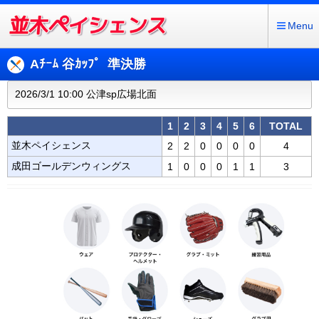
Menu
Aﾁｰﾑ 谷ｶｯﾌﾟ 準決勝
2026/3/1 10:00 公津sp広場北面
1
2
3
4
5
6
TOTAL
並木ペイシェンス
2
2
0
0
0
0
4
成田ゴールデンウィングス
1
0
0
0
1
1
3